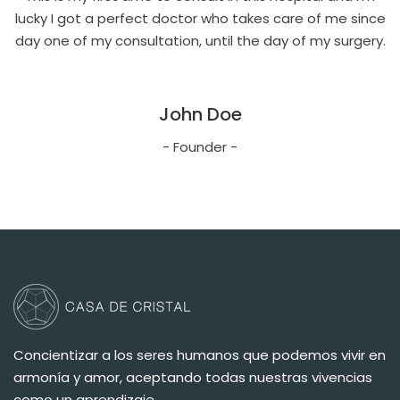
ce
lucky I got a perfect doctor who takes care of me since
l
y.
day one of my consultation, until the day of my surgery.
d
John Doe
- Founder -
Concientizar a los seres humanos que podemos vivir en
armonía y amor, aceptando todas nuestras vivencias
como un aprendizaje.